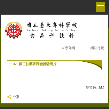
跳
到
主
要
內
容
區
東專官網
網站導覽
113-1 國三技藝班課程體驗照片
瀏覽數:
151
分享