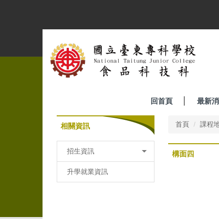
跳
到
主
要
內
容
區
回首頁
最新消
首頁
課程
相關資訊
招生資訊
構面四
升學就業資訊