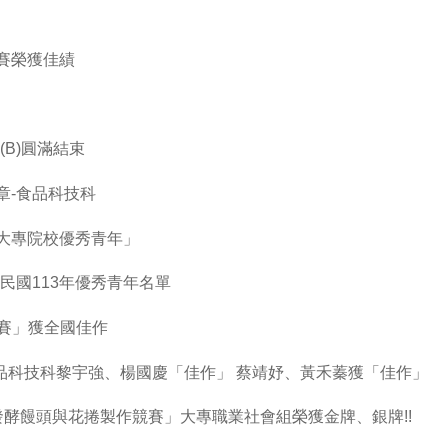
賽榮獲佳績
B)圓滿結束
章-食品科技科
國大專院校優秀青年」
民國113年優秀青年名單
競賽」獲全國佳作
食品科技科黎宇強、楊國慶「佳作」 蔡靖妤、黃禾蓁獲「佳作」
發酵饅頭與花捲製作競賽」大專職業社會組榮獲金牌、銀牌!!