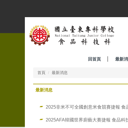
跳
到
主
要
內
容
區
回首頁
最新消
首頁
最新消息
最新消息
2025非米不可全國創意米食競賽捷報 
2025AFA韓國世界廚藝大賽捷報 食品