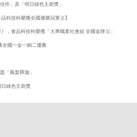
 「佳作」及「明日綠色主廚獎」
食品科技科榮獲全國優勝冠軍🥇】
賽》，食品科技科榮獲「大專職業社會組 全國金牌🥇」
榮獲全國一金一銅二優勝
題「鳳梨釋迦」
找明日綠色主廚獎